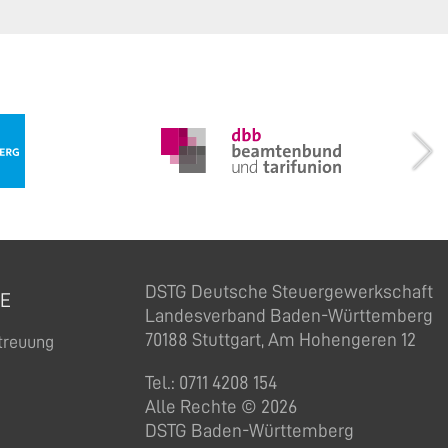
DSTG Deutsche Steuergewerkschaft
CE
Landesverband Baden-Württemberg
70188 Stuttgart, Am Hohengeren 12
etreuung
Tel.: 0711 4208 154
Alle Rechte © 2026
DSTG Baden-Württemberg