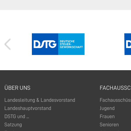
ÜBER UNS
FACHAUSSC
Landesleitung & Landesvorstand
Fachausschüs
Landeshauptvorstand
Jugend
DSTG und ...
Frauen
Satzung
Senioren