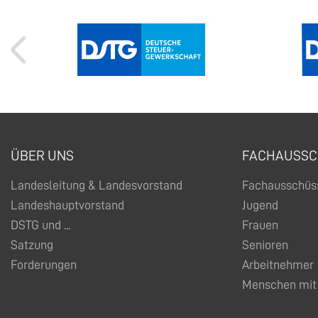
ÜBER UNS
FACHAUSSC
Landesleitung & Landesvorstand
Fachausschüs
Landeshauptvorstand
Jugend
DSTG und ...
Frauen
Satzung
Senioren
Forderungen
Arbeitnehmer
Menschen mit 