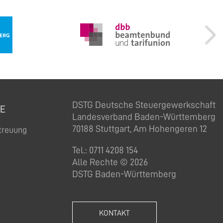
DSTG Deutsche Steuergewerkschaft
CE
Landesverband Baden-Württemberg
70188 Stuttgart, Am Hohengeren 12
etreuung
Tel.: 0711 4208 154
Alle Rechte © 2026
DSTG Baden-Württemberg
KONTAKT