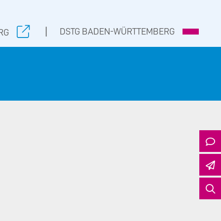
|
DSTG BADEN-WÜRTTEMBERG
RG